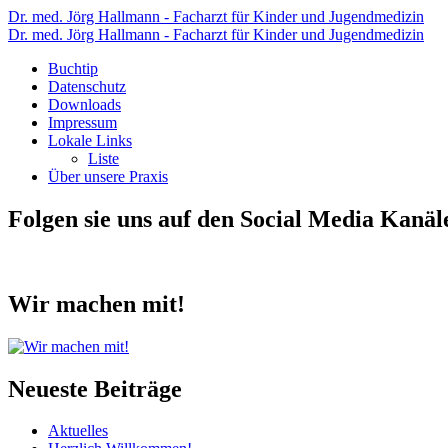
Buchtip
Dr. med. Jörg Hallmann - Facharzt für Kinder und Jugendmedizin
Buchtip
Dr. med. Jörg Hallmann - Facharzt für Kinder und Jugendmedizin
–
–
Skip
Buchtip
Dr.
to
Datenschutz
Dr.
med.
content
Downloads
med.
Impressum
Jörg
Lokale Links
Jörg
Hallmann
Liste
Hallmann
Über unsere Praxis
–
–
Facharzt
Folgen sie uns auf den Social Media Kanäl
Facharzt
für
für
Kinder
Kinder
und
Wir machen mit!
und
Jugendmedizin
Jugendmedizin
Neueste Beiträge
Aktuelles